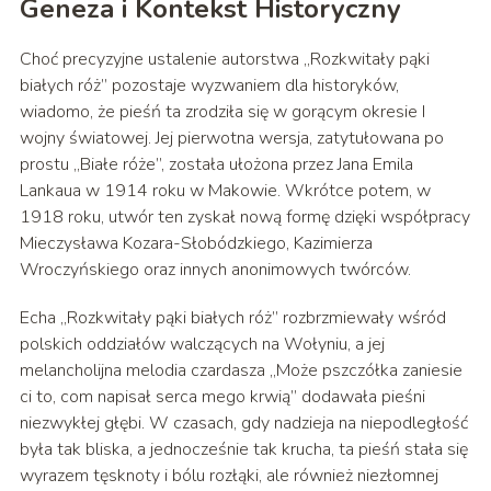
Geneza i Kontekst Historyczny
Choć precyzyjne ustalenie autorstwa „Rozkwitały pąki
białych róż” pozostaje wyzwaniem dla historyków,
wiadomo, że pieśń ta zrodziła się w gorącym okresie I
wojny światowej. Jej pierwotna wersja, zatytułowana po
prostu „Białe róże”, została ułożona przez Jana Emila
Lankaua w 1914 roku w Makowie. Wkrótce potem, w
1918 roku, utwór ten zyskał nową formę dzięki współpracy
Mieczysława Kozara-Słobódzkiego, Kazimierza
Wroczyńskiego oraz innych anonimowych twórców.
Echa „Rozkwitały pąki białych róż” rozbrzmiewały wśród
polskich oddziałów walczących na Wołyniu, a jej
melancholijna melodia czardasza „Może pszczółka zaniesie
ci to, com napisał serca mego krwią” dodawała pieśni
niezwykłej głębi. W czasach, gdy nadzieja na niepodległość
była tak bliska, a jednocześnie tak krucha, ta pieśń stała się
wyrazem tęsknoty i bólu rozłąki, ale również niezłomnej