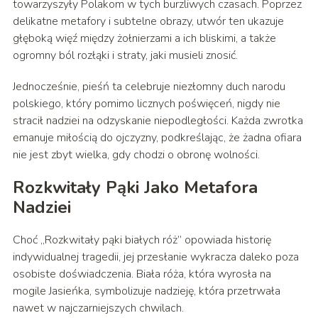
towarzyszyły Polakom w tych burzliwych czasach. Poprzez
delikatne metafory i subtelne obrazy, utwór ten ukazuje
głęboką więź między żołnierzami a ich bliskimi, a także
ogromny ból rozłąki i straty, jaki musieli znosić.
Jednocześnie, pieśń ta celebruje niezłomny duch narodu
polskiego, który pomimo licznych poświęceń, nigdy nie
stracił nadziei na odzyskanie niepodległości. Każda zwrotka
emanuje miłością do ojczyzny, podkreślając, że żadna ofiara
nie jest zbyt wielka, gdy chodzi o obronę wolności.
Rozkwitały Pąki Jako Metafora
Nadziei
Choć „Rozkwitały pąki białych róż” opowiada historię
indywidualnej tragedii, jej przesłanie wykracza daleko poza
osobiste doświadczenia. Biała róża, która wyrosła na
mogile Jasieńka, symbolizuje nadzieję, która przetrwała
nawet w najczarniejszych chwilach.