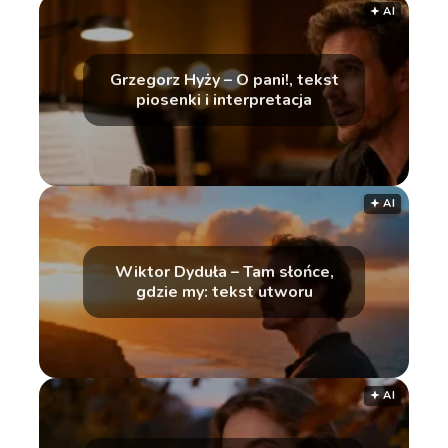
🟅 AI
Grzegorz Hyży – O pani!, tekst
piosenki i interpretacja
🟅 AI
Wiktor Dyduła – Tam słońce,
gdzie my: tekst utworu
🟅 AI