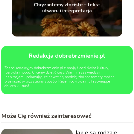
Chryzantemy złociste – tekst
utworu i interpretacja
Redakcja dobrebrzmienie.pl
Zespół redakcyjny dobrebrzmienie.pl z pasją śledzi świat kultury,
rozrywki i hobby. Chcemy dzielić się z Wami naszą wiedzą i
inspiracjami, pokazując, że nawet najbardziej złożone tematy można
przekazać w przystępny sposób. Razem odkrywajmy fascynujące
oblicza kultury!
Może Cię również zainteresować
Jakie są rodzaje