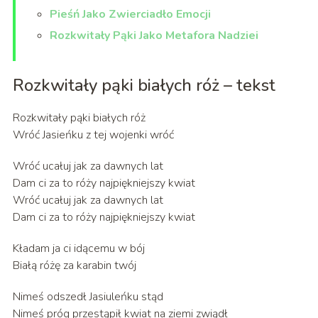
Pieśń Jako Zwierciadło Emocji
Rozkwitały Pąki Jako Metafora Nadziei
Rozkwitały pąki białych róż – tekst
Rozkwitały pąki białych róż
Wróć Jasieńku z tej wojenki wróć
Wróć ucałuj jak za dawnych lat
Dam ci za to róży najpiękniejszy kwiat
Wróć ucałuj jak za dawnych lat
Dam ci za to róży najpiękniejszy kwiat
Kładam ja ci idącemu w bój
Białą różę za karabin twój
Nimeś odszedł Jasiuleńku stąd
Nimeś próg przestąpił kwiat na ziemi zwiądł