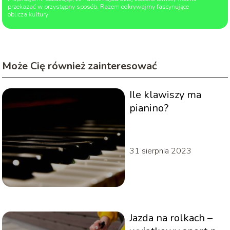
przekazać w przystępny sposób. Razem odkrywajmy fascynujące
oblicza kultury!
Może Cię również zainteresować
Ile klawiszy ma
pianino?
31 sierpnia 2023
Jazda na rolkach –