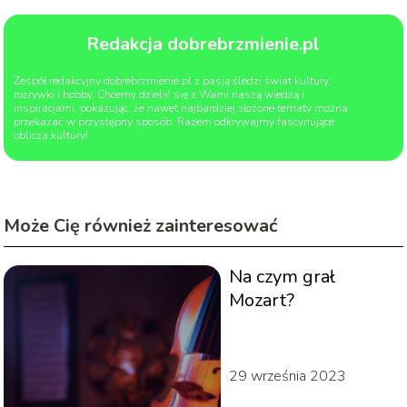
Redakcja dobrebrzmienie.pl
Zespół redakcyjny dobrebrzmienie.pl z pasją śledzi świat kultury,
rozrywki i hobby. Chcemy dzielić się z Wami naszą wiedzą i
inspiracjami, pokazując, że nawet najbardziej złożone tematy można
przekazać w przystępny sposób. Razem odkrywajmy fascynujące
oblicza kultury!
Może Cię również zainteresować
Na czym grał
Mozart?
29 września 2023