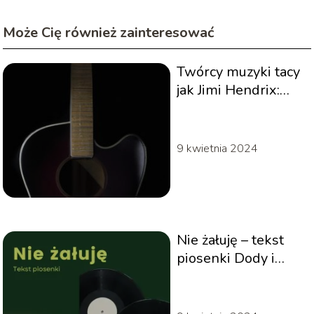
Może Cię również zainteresować
Twórcy muzyki tacy
jak Jimi Hendrix:
Odkryj
inspirujących
artystów
9 kwietnia 2024
muzycznych
Nie żałuję – tekst
piosenki Dody i
Smolastego